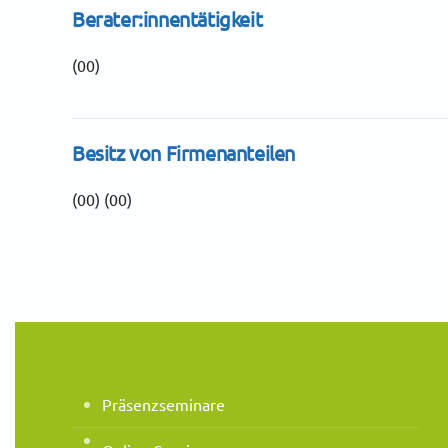
Berater:innentätigkeit
(00)
Besitz von Firmenanteilen
(00)
(00)
Präsenzseminare