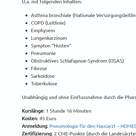
U.a. mit folgenden Inhalten:
Asthma bronchiale (Nationale Versorgungsleitlin
COPD (Leitlinie)
Emphysem
Lungenkarzinom
Sympton “Husten”
Pneumonie
Obstruktives Schlafapnoe-Syndrom (OSAS)
Fibrose
Sarkoidose
Tuberkulose
Unabhängig und ohne Einflussnahme durch die Phar
Kurslänge
:
1 Stunde 16 Minuten
Kosten
: 45 Euro
Anmeldung
:
Pneumologie für den Hausarzt – HDMED
Zertifizierung
: 2 CME-Punkte (
durch die Landesärzte