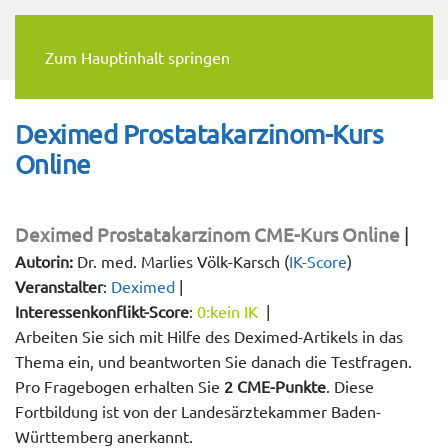
Zum Hauptinhalt springen
Deximed Prostatakarzinom-Kurs
Online
Deximed Prostatakarzinom
CME-Kurs Online
|
Autorin:
Dr. med. Marlies Völk-Karsch (
IK-Score
)
Veranstalter
:
Deximed
|
Interessenkonflikt-Score
:
0:kein IK
|
Arbeiten Sie sich mit Hilfe des Deximed-Artikels in das
Thema ein, und beantworten Sie danach die Testfragen.
Pro Fragebogen erhalten Sie
2 CME-Punkte
. Diese
Fortbildung ist von der Landesärztekammer Baden-
Württemberg anerkannt.