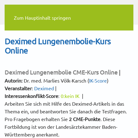
Zum Hauptinhalt springen
Deximed Lungenembolie-Kurs
Online
Deximed Lungenembolie
CME-Kurs Online
|
Autorin:
Dr. med. Marlies Völk-Karsch (
IK-Score
)
Veranstalter
:
Deximed
|
Interessenkonflikt-Score
:
0:kein IK
|
Arbeiten Sie sich mit Hilfe des Deximed-Artikels in das
Thema ein, und beantworten Sie danach die Testfragen.
Pro Fragebogen erhalten Sie
2 CME-Punkte
. Diese
Fortbildung ist von der Landesärztekammer Baden-
Württemberg anerkannt.